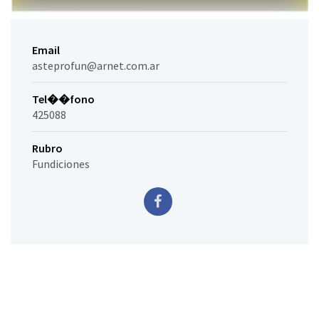
Email
asteprofun@arnet.com.ar
Tel��fono
425088
Rubro
Fundiciones