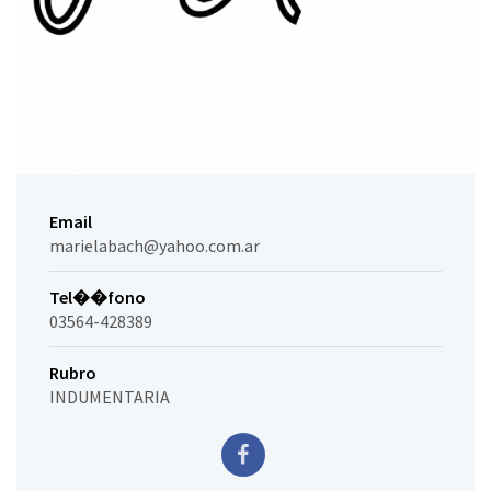
Email
marielabach@yahoo.com.ar
Tel��fono
03564-428389
Rubro
INDUMENTARIA