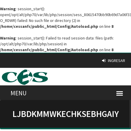
Warning
: session_start():
open(/opt/alt/php70/var/lib/php/session/sess_80615470bb90b69d7a06f3
O_RDWR) failed: No such file or directory (2) in
/home/cessanfc/public_html/Config/Autoload.php
on line
8
Warning
: session_start(): Failed to read session data: files (path:
/opt/alt/php70/var/lib/php/session) in
/home/cessanfc/public_html/Config/Autoload.php
on line
8
INGRESAR
LJBDKMMWKECHKSEBHGAIY