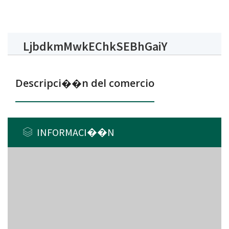
LjbdkmMwkEChkSEBhGaiY
Descripci��n del comercio
INFORMACI��N