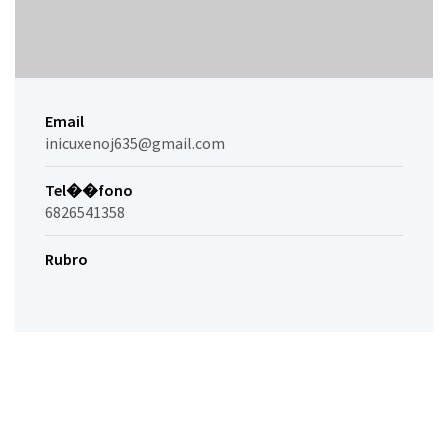
Email
inicuxenoj635@gmail.com
Tel��fono
6826541358
Rubro