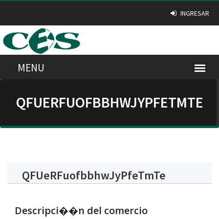
INGRESAR
QFUERFUOFBBHWJYPFETMTE
QFUeRFuofbbhwJyPfeTmTe
Descripci��n del comercio