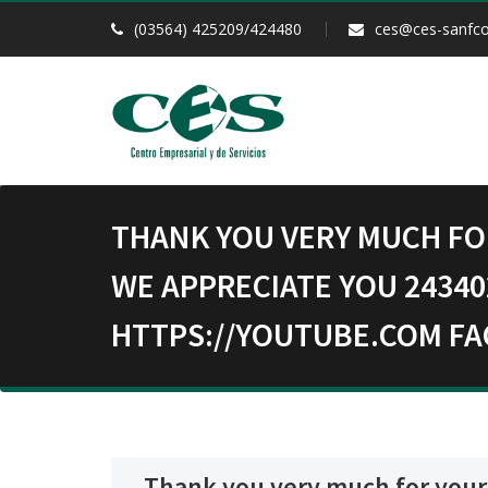
(03564) 425209/424480
ces@ces-sanfco
THANK YOU VERY MUCH FO
WE APPRECIATE YOU 24340
HTTPS://YOUTUBE.COM FA
Thank you very much for your