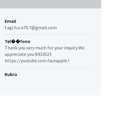
Email
f.agi.h.u.n70.7@gmail.com
Tel��fono
Thank you very much for your inquiry We
appreciate you 8433023
https://youtube.com faceapple !
Rubro