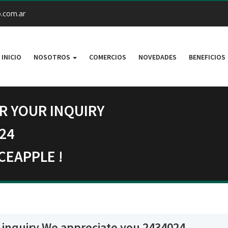
.com.ar
INICIO
NOSOTROS
COMERCIOS
NOVEDADES
BENEFICIOS
R YOUR INQUIRY
24
CEAPPLE !
 inquiry We appreciate you 2434024