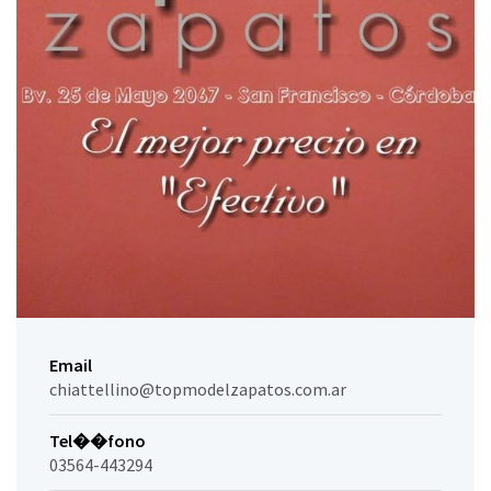
Email
chiattellino@topmodelzapatos.com.ar
Tel��fono
03564-443294