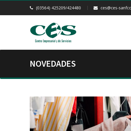
(03564) 425209/424480
ces@ces-sanfco
NOVEDADES