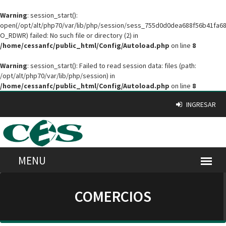
Warning
: session_start():
open(/opt/alt/php70/var/lib/php/session/sess_755d0d0dea688f56b41fa6
O_RDWR) failed: No such file or directory (2) in
/home/cessanfc/public_html/Config/Autoload.php
on line
8
Warning
: session_start(): Failed to read session data: files (path:
/opt/alt/php70/var/lib/php/session) in
/home/cessanfc/public_html/Config/Autoload.php
on line
8
INGRESAR
COMERCIOS